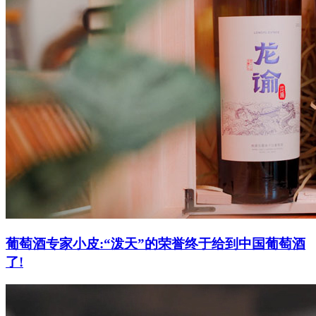
葡萄酒专家小皮:“泼天”的荣誉终于给到中国葡萄酒
了!