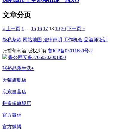
你的城市上空即将出现一瓶XO
文章分页
« 上一页
1
…
15
16
17
18
19
20
下一页 »
隐私条款
网站地图
法律声明
工作机会
品酒师培训
张裕葡萄酒 版权所有
鲁ICP备05011689号-2
鲁公网安备37060202001850
张裕品质生活+
天猫旗舰店
京东自营店
拼多多旗舰店
官方微信
官方微博