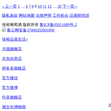
« 上一页
1
…
6
7
8
9
10
11
12
…
20
下一页 »
隐私条款
网站地图
法律声明
工作机会
品酒师培训
张裕葡萄酒 版权所有
鲁ICP备05011689号-2
鲁公网安备37060202001850
张裕品质生活+
天猫旗舰店
京东自营店
拼多多旗舰店
官方微信
官方微博
抖音旗舰店
返
酒文化博物馆
首