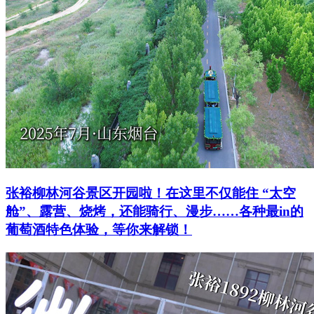
张裕柳林河谷景区开园啦！在这里不仅能住 “太空
舱”、露营、烧烤，还能骑行、漫步……各种最in的
葡萄酒特色体验，等你来解锁！