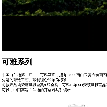
可雅系列
中国白兰地第一庄——可雅酒庄，拥有10000亩白玉霓专有葡
先进的酿造工艺、酿制理念和年份标准
每款产品均荣膺世界金奖&双金奖，可雅15年XO荣获世界盲品
可雅，中国高端白兰地的开创者与引领者