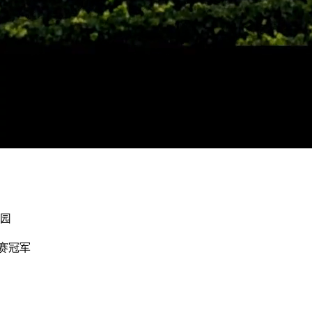
萄园
赛冠军