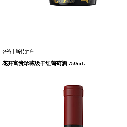
张裕卡斯特酒庄
花开富贵珍藏级干红葡萄酒 750mL