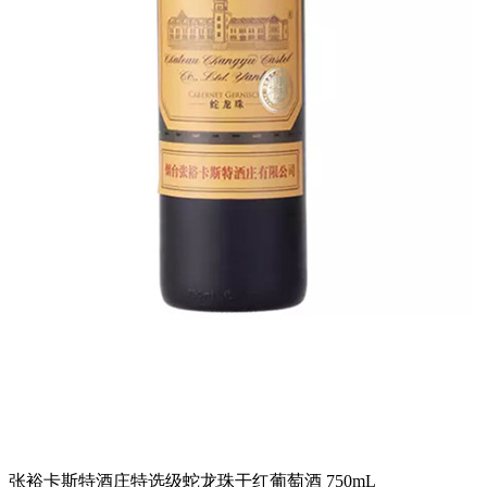
张裕卡斯特酒庄特选级蛇龙珠干红葡萄酒 750mL