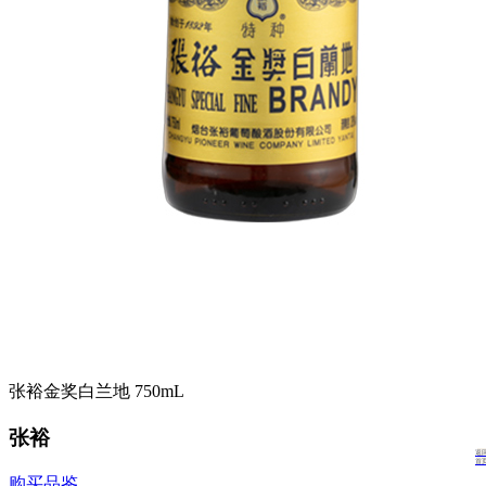
张裕金奖白兰地 750mL
张裕
返
首
购买品鉴