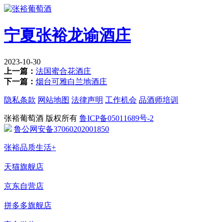
宁夏张裕龙谕酒庄
2023-10-30
上一篇：
法国蜜合花酒庄
下一篇：
烟台可雅白兰地酒庄
隐私条款
网站地图
法律声明
工作机会
品酒师培训
张裕葡萄酒 版权所有
鲁ICP备05011689号-2
鲁公网安备37060202001850
张裕品质生活+
天猫旗舰店
京东自营店
拼多多旗舰店