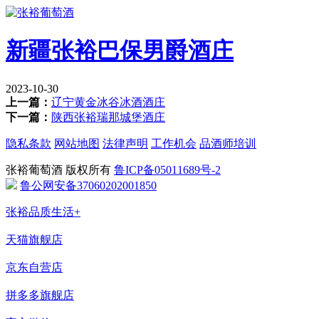
新疆张裕巴保男爵酒庄
2023-10-30
上一篇：
辽宁黄金冰谷冰酒酒庄
下一篇：
陕西张裕瑞那城堡酒庄
隐私条款
网站地图
法律声明
工作机会
品酒师培训
张裕葡萄酒 版权所有
鲁ICP备05011689号-2
鲁公网安备37060202001850
张裕品质生活+
天猫旗舰店
京东自营店
拼多多旗舰店