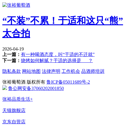
“不装”不累！于适和这只“熊”
太合拍
2026-04-19
上一篇：
有一种喝酒态度，叫“于适的不迁就”
下一篇：
烧烤如何解腻？于适的选择是___？
隐私条款
网站地图
法律声明
工作机会
品酒师培训
张裕葡萄酒 版权所有
鲁ICP备05011689号-2
鲁公网安备37060202001850
张裕品质生活+
天猫旗舰店
京东自营店