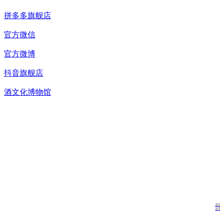
拼多多旗舰店
官方微信
官方微博
抖音旗舰店
酒文化博物馆
返
首