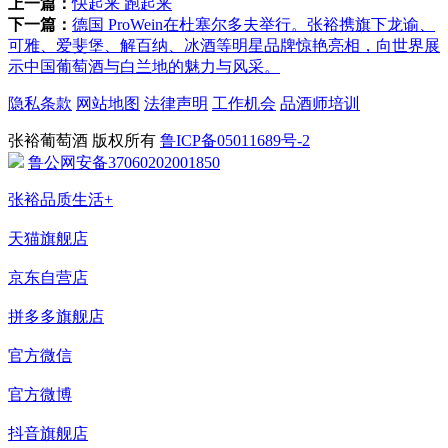
上一篇：
快起来 跑起来
下一篇：
德国 ProWein在杜塞尔多夫举行。张裕携旗下龙谕、
可雅、爱斐堡、解百纳、冰酒等明星品牌惊艳亮相，向世界展
示中国葡萄酒与白兰地的魅力与风采。
隐私条款
网站地图
法律声明
工作机会
品酒师培训
张裕葡萄酒 版权所有
鲁ICP备05011689号-2
鲁公网安备37060202001850
张裕品质生活+
天猫旗舰店
京东自营店
拼多多旗舰店
官方微信
官方微博
抖音旗舰店