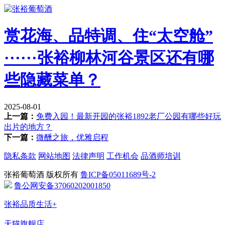
赏花海、品特调、住“太空舱”
······张裕柳林河谷景区还有哪
些隐藏菜单？
2025-08-01
上一篇：
免费入园！最新开园的张裕1892老厂公园有哪些好玩
出片的地方？
下一篇：
微醺之旅，优雅启程
隐私条款
网站地图
法律声明
工作机会
品酒师培训
张裕葡萄酒 版权所有
鲁ICP备05011689号-2
鲁公网安备37060202001850
张裕品质生活+
天猫旗舰店