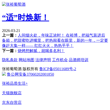
“适”时焕新！
2026-03-21
上一篇：
人间烟火处，年味正浓时！ 在裕博，把福气装进后
备箱，把甜蜜吃进嘴里，把热闹看在眼里，新的一年，一定要
像赶大集一样—— 红红火火，热热乎乎！
下一篇：
烧烤想解腻，就喝多名利！
隐私条款
网站地图
法律声明
工作机会
品酒师培训
张裕葡萄酒 版权所有
鲁ICP备05011689号-2
鲁公网安备37060202001850
张裕品质生活+
天猫旗舰店
京东自营店