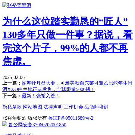
为什么这位踏实勤恳的“匠人”
130多年只做一件事？据说，看
完这个片子，99%的人都不再
焦虑。
2025-02-06
上一篇：
蛇舞牡丹盘大业，可雅美酝自东莱可雅乙巳蛇年生肖
酒XXO白兰地正式发售，全球限量5000瓶！
下一篇：
最新！张裕入选！
隐私条款
网站地图
法律声明
工作机会
品酒师培训
张裕葡萄酒 版权所有
鲁ICP备05011689号-2
鲁公网安备37060202001850