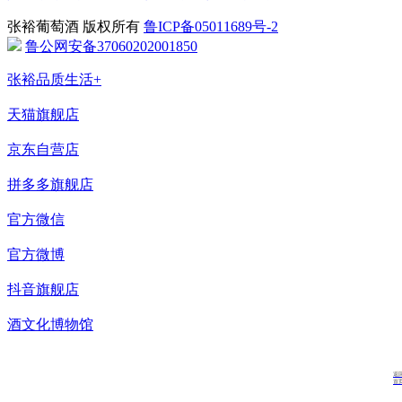
张裕葡萄酒 版权所有
鲁ICP备05011689号-2
鲁公网安备37060202001850
张裕品质生活+
天猫旗舰店
京东自营店
拼多多旗舰店
官方微信
官方微博
抖音旗舰店
酒文化博物馆
返
首