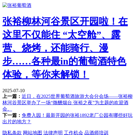
张裕柳林河谷景区开园啦！在
这里不仅能住 “太空舱”、露
营、烧烤，还能骑行、漫
步……各种最in的葡萄酒特色
体验，等你来解锁！
2025-07-10
上一篇：
近日，在2025世界葡萄酒旅游大会分会场——张裕柳
林河谷景区举办了一场“微醺烟台 张裕之夜”为主题的欢迎酒
会。
下一篇：
免费入园！最新开园的张裕1892老厂公园有哪些好玩
出片的地方？
隐私条款
网站地图
法律声明
工作机会
品酒师培训