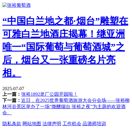
“中国白兰地之都·烟台”雕塑在
可雅白兰地酒庄揭幕！继亚洲
唯一“国际葡萄与葡萄酒城”之
后，烟台又一张重磅名片亮
相。
2025-07-07
上一篇：
张裕1892老厂公园开园啦！
下一篇：
近日，在2025世界葡萄酒旅游大会分会场——张裕柳
林河谷景区举办了一场“微醺烟台 张裕之夜”为主题的欢迎酒
会。
隐私条款
网站地图
法律声明
工作机会
品酒师培训