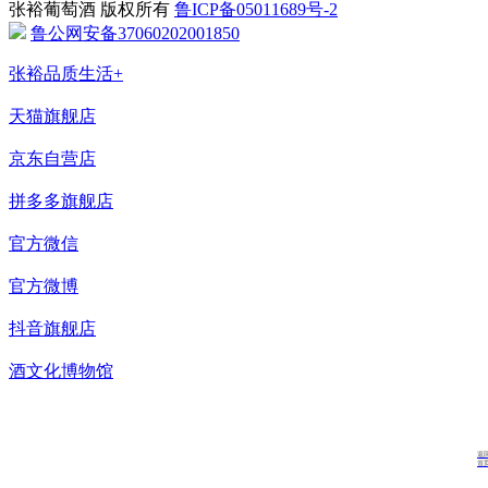
张裕葡萄酒 版权所有
鲁ICP备05011689号-2
鲁公网安备37060202001850
张裕品质生活+
天猫旗舰店
京东自营店
拼多多旗舰店
官方微信
官方微博
抖音旗舰店
酒文化博物馆
返
首