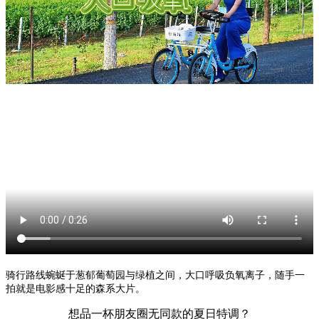
骑行路线蜿蜒于葱郁葡萄园与绿植之间，大口呼吸负氧离子，随手一
拍就是电影感十足的森系大片。
想品一杯朋友圈无同款的夏日特调？