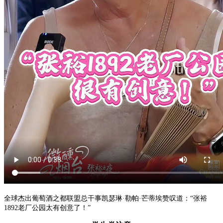
全球杰出葡萄酒之都联盟总干事凯瑟琳·勒帕·芒蒂埃赞叹道：“张裕
1892老厂公园太有创意了！”