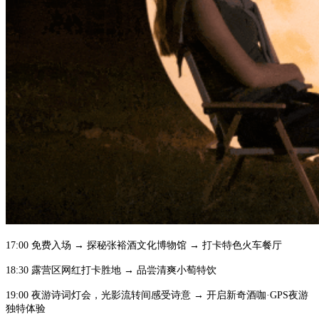
17:00 免费入场 → 探秘张裕酒文化博物馆 → 打卡特色火车餐厅
18:30 露营区网红打卡胜地 → 品尝清爽小萄特饮
19:00 夜游诗词灯会，光影流转间感受诗意 → 开启新奇酒咖·GPS夜游
独特体验