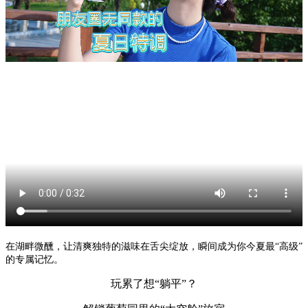
在湖畔微醺，让清爽独特的滋味在舌尖绽放，瞬间成为你今夏最“高级”
的专属记忆。
玩累了想“躺平”？