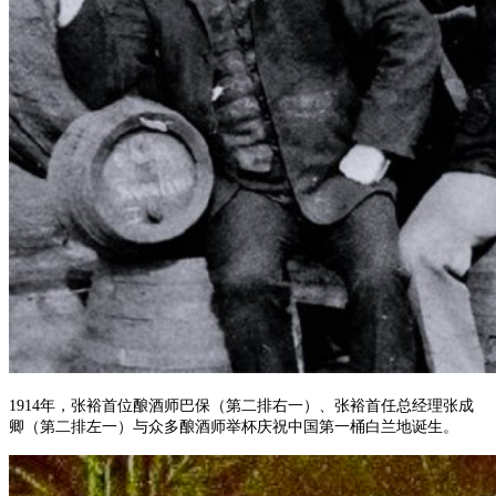
1914年，张裕首位酿酒师巴保（第二排右一）、张裕首任总经理张成
卿（第二排左一）与众多酿酒师举杯庆祝中国第一桶白兰地诞生。