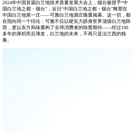
2024年中国首届白兰地技术质量发展大会上，烟台被授予“中
国白兰地之都・烟台”，近日“中国白兰地之都
・
烟台”雕塑在
中国白兰地第一庄——可雅白兰地酒庄隆重揭幕。这一切，都
在指向同一个结论：可雅不仅以硬实力跻身世界顶级白兰地阵
营，更以东方风味重构了全球消费者的味蕾期待——经过100
多年的厚积而后薄发，白兰地的未来，不再只是法兰西的独
奏。