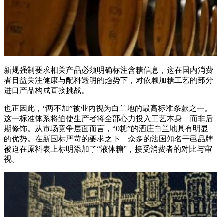
新规强制要求相关产品必须明确标注含糖信息，这在国内消费
者日益关注健康与配料透明的趋势下，对依赖加糖工艺的部分
进口产品构成直接挑战。
也正因此，
“两不加”被业内视为白兰地的最高标准条款之一。
这一标准体系将迫使生产者将全部心力投入工艺本身，而非后
期修饰。从市场竞争层面而言，“0糖”的酒庄白兰地具有明显
的优势。
在新国标严苛的要求之下，众多的法国知名干邑品牌
被迫在原料表上标明添加了
“液体糖”，接受消费者的对比与审
视。