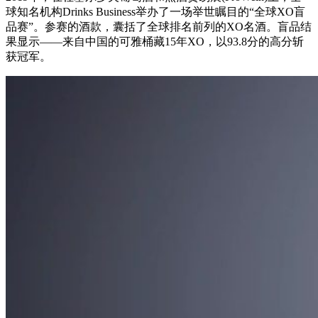
球知名机构
Drinks Business
举办了一场举世瞩目的“全球XO盲
品赛”。参赛的酒款，囊括了全球排名前列的XO名酒。盲品结
果显示——来自中国的可雅桶藏15年XO，以93.8分的高分斩
获冠军。