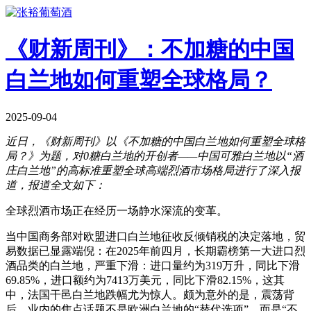
《财新周刊》：不加糖的中国
白兰地如何重塑全球格局？
2025-09-04
近日，《财新周刊》以《不加糖的中国白兰地如何重塑全球格
局？》为题，对0糖白兰地的开创者——中国可雅白兰地以“酒
庄白兰地”的高标准重塑全球高端烈酒市场格局进行了深入报
道，报道全文如下：
全球烈酒市场正在经历一场静水深流的变革。
当中国商务部对欧盟进口白兰地征收反倾销税的决定落地，贸
易数据已显露端倪：在
2025年前四月，长期霸榜第一大进口烈
酒品类的白兰地，严重下滑：进口量约为319万升，同比下滑
69.85%，进口额约为7413万美元，同比下滑82.15%，这其
中，法国干邑白兰地跌幅尤为惊人。颇为意外的是，震荡背
后，业内的焦点话题不是欧洲白兰地的“替代选项”，而是“不