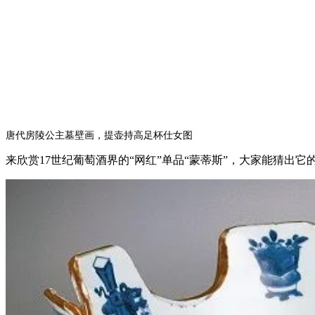
唐代房陵公主墓壁画，提壶持高足杯仕女图
来欣赏17世纪葡萄酒界的“网红”单品“蒙蒂斯”，大家能猜出它