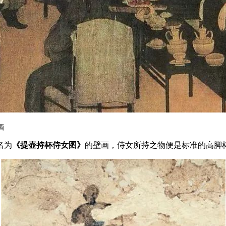
酒
名为
《提壶持杯侍女图》
的壁画，侍女所持之物便是标准的高脚