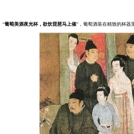
“
葡萄美酒夜光杯，欲饮琵琶马上催
”，葡萄酒装在精致的杯器