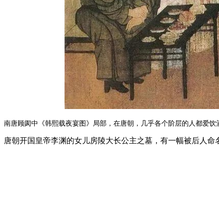
南唐顾阂中《韩熙载夜宴图》局部，在唐朝，几乎各个阶层的人都爱饮
唐朝开国皇帝李渊的女儿房陵大长公主之墓，有一幅被后人命