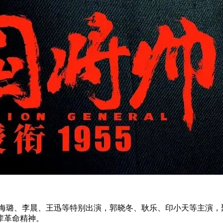
，秦海璐、李晨、王迅等特别出演，郭晓冬、耿乐、印小天等主演
辈革命精神。