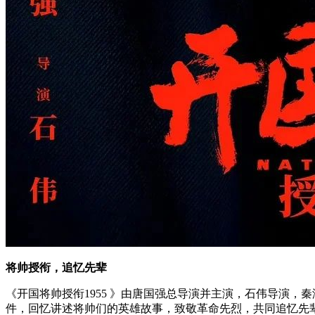
将帅授衔，追忆先辈
《开国将帅授衔1955 》由唐国强总导演并主演，石伟导演
件，回忆讲述将帅们的英雄故事，致敬革命先烈，共同追忆先