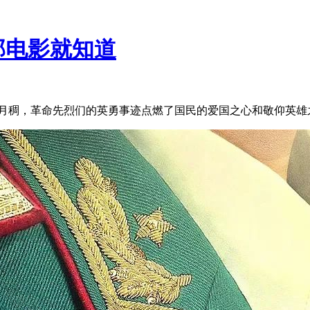
部电影就知道
峥嵘岁月稠，革命先烈们的英勇事迹点燃了国民的爱国之心和敬仰英雄