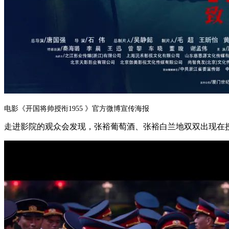
电影《开国将帅授衔1955 》官方微博宣传海报
走进影院的观众会发现，张裕葡萄酒、张裕白兰地双双出现在