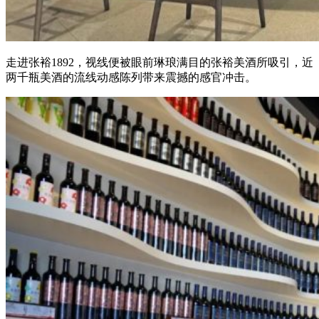
走进张裕1892，视线便被眼前琳琅满目的张裕美酒所吸引，近
两千瓶美酒的流线动感陈列带来震撼的感官冲击。