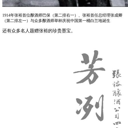
1914年张裕首位酿酒师巴保（第二排右一）、张裕首任总经理张成卿
（第二排左一）与众多酿酒师举杯庆祝中国第一桶白兰地诞生
还有众多名人题赠张裕的珍贵墨宝。