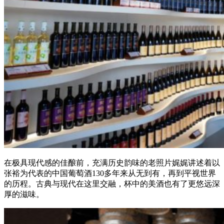
在极具现代感的佳酿前，充满历史韵味的老照片娓娓讲述着以
张裕为代表的中国葡萄酒130多年来从无到有，再到平视世界
的历程。古典与现代在这里交融，杯中的美酒也有了更悠远深
厚的滋味。