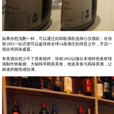
如果你想浅酌一杯，可以通过自助取酒机选择心仪酒款，在张
裕1892一站式便可品鉴张裕全球14座酒庄的得意之作，开启一
场全球风味盛宴。
有美酒自然少不了美食相伴，张裕1892以烟台本地特色食材现
场制作铁板烧、大锅炖等精美美食，地道美食与风味美酒，让
旅途的愉悦感拉满。