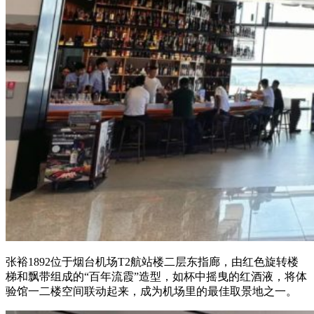
张裕1892位于烟台机场T2航站楼二层东指廊，由红色旋转楼
梯和飘带组成的“百年流霞”造型，如杯中摇曳的红酒液，将体
验馆一二楼空间联动起来，成为机场里的最佳取景地之一。