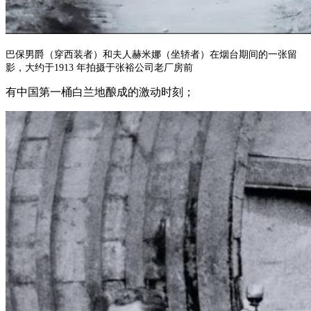
巴保男爵（穿西装者）和夫人赫米娜（坐轿者）在烟台期间的一张留
影，大约于1913 年拍摄于张裕公司老厂房前
有中国第一桶白兰地酿成的激动时刻；