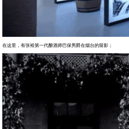
在这里，有张裕第一代酿酒师巴保男爵在烟台的留影；