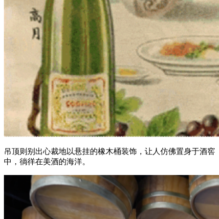
吊顶则别出心裁地以悬挂的橡木桶装饰，让人仿佛置身于酒窖
中，徜徉在美酒的海洋。