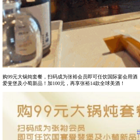
购99元大锅炖套餐，扫码成为张裕会员即可任饮国际宴会用酒
爱斐堡
及小萄新品！加100元，再享张裕14款全球美酒！
返
首