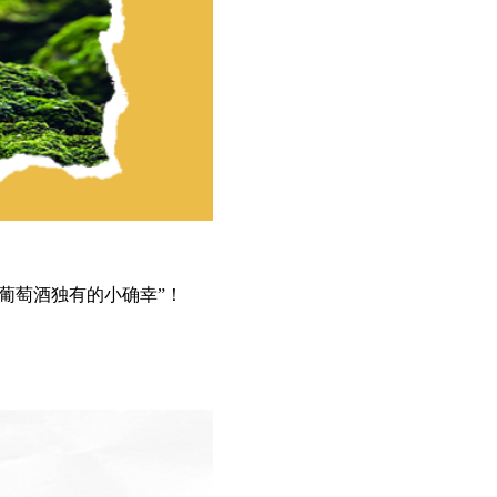
“葡萄酒独有的小确幸”！