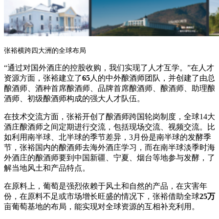
张裕横跨四大洲的全球布局
“通过对国外酒庄的控股收购，我们实现了人才互学。”在人才
资源方面，张裕建立了
65
人的中外酿酒师团队，并创建了由总
酿酒师、酒种首席酿酒师、品牌首席酿酒师、酿酒师、助理酿
酒师、初级酿酒师构成的强大人才队伍。
在技术交流方面，张裕开创了酿酒师跨国轮岗制度，全球14大
酒庄酿酒师之间定期进行交流，包括现场交流、视频交流。比
如利用南半球、北半球的季节差异，3月份是南半球的发酵季
节，张裕国内的酿酒师去海外酒庄学习，而在南半球淡季时海
外酒庄的酿酒师要到中国新疆、宁夏、烟台等地参与发酵，了
解当地风土和产品特点。
在原料上，葡萄是强烈依赖于风土和自然的产品，在灾害年
份，在原料不足或市场增长旺盛的情况下，张裕借助全球
25万
亩葡萄基地的布局，能实现对全球资源的互相补充利用。