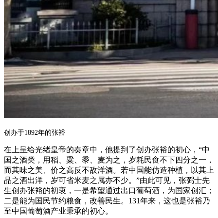
创办于1892年的张裕
在上呈给光绪皇帝的奏章中，他提到了创办张裕的初心，“中
国之酒类，用稻、粱、黍、麦为之，岁耗民食不下四分之一，
而其味之美、价之高反不敌洋酒。若中国能仿造种植，以其上
品之酒出洋，岁可省米麦之属亦不少。”由此可见，张弼士先
生创办张裕的初衷，一是希望通过出口葡萄酒，为国家创汇；
二是能为国民节约粮食，改善民生。131年来，这也是张裕乃
至中国葡萄酒产业秉承的初心。