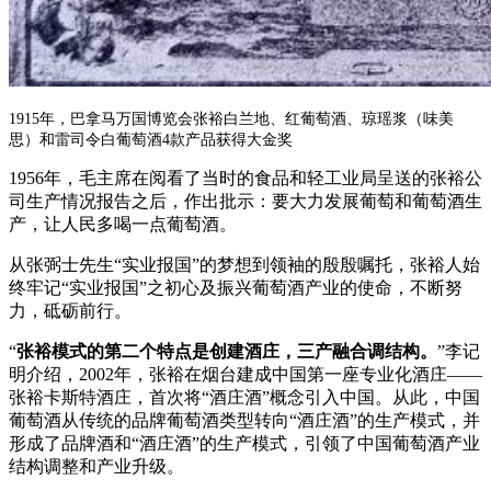
1915年，巴拿马万国博览会张裕白兰地、红葡萄酒、琼瑶浆（味美
思）和雷司令白葡萄酒4款产品获得大金奖
1956年，毛主席在阅看了当时的食品和轻工业局呈送的张裕公
司生产情况报告之后，作出批示：要大力发展葡萄和葡萄酒生
产，让人民多喝一点葡萄酒。
从张弼士先生“实业报国”的梦想到领袖的殷殷嘱托，张裕人始
终牢记“实业报国”之初心及振兴葡萄酒产业的使命，不断努
力，砥砺前行。
“
张裕模式的第二个特点是创建酒庄，三产融合调结构。
”李记
明介绍，2002年，张裕在烟台建成中国第一座专业化酒庄——
张裕卡斯特酒庄，首次将“酒庄酒”概念引入中国。从此，中国
葡萄酒从传统的品牌葡萄酒类型转向“酒庄酒”的生产模式，并
形成了品牌酒和“酒庄酒”的生产模式，引领了中国葡萄酒产业
结构调整和产业升级。