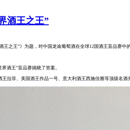
界酒王之王”
界酒王之王”》为题，对中国龙谕葡萄酒在全球12国酒王盲品赛
世界酒王”盲品赛揭晓了答案。
酒王拉菲、美国酒王作品一号、意大利酒王西施佳雅等顶级名酒并列