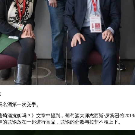
成
级名酒第一次交手。
酒抗衡吗？》文章中提到，葡萄酒大师杰西斯·罗宾逊将2019年份
019年的龙谕放在一起进行盲品，龙谕的分数与拉菲不相上下。