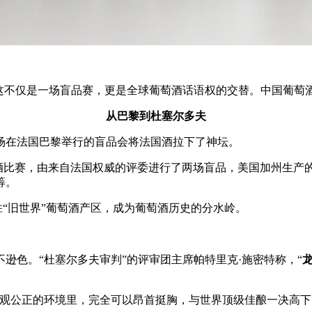
意这不仅是一场盲品赛，更是全球葡萄酒话语权的交替。中国葡萄
从巴黎到杜塞尔多夫
一场在法国巴黎举行的盲品会将法国酒拉下了神坛。
葡萄酒比赛，由来自法国权威的评委进行了两场盲品，美国加州生
筹。
胜“旧世界”葡萄酒产区，成为葡萄酒历史的分水岭。
逊色。“杜塞尔多夫审判”的评审团主席帕特里克·施密特称，“
客观公正的环境里，完全可以昂首挺胸，与世界顶级佳酿一决高下