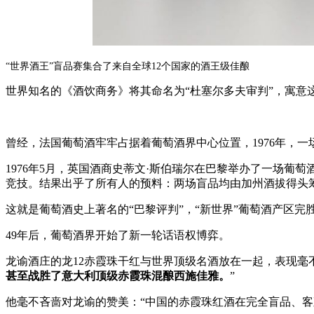
“世界酒王”盲品赛集合了来自全球12个国家的酒王级佳酿
世界知名的《酒饮商务》将其命名为“杜塞尔多夫审判”，寓
曾经，法国葡萄酒牢牢占据着葡萄酒界中心位置，1976年，
1976年5月，英国酒商史蒂文·斯伯瑞尔在巴黎举办了一场
竞技。结果出乎了所有人的预料：两场盲品均由加州酒拔得头
这就是葡萄酒史上著名的“巴黎评判”，“新世界”葡萄酒产区完
49年后，葡萄酒界开始了新一轮话语权博弈。
龙谕酒庄的龙12赤霞珠干红与世界顶级名酒放在一起，表现毫不
甚至战胜了意大利顶级赤霞珠混酿西施佳雅。
”
他毫不吝啬对龙谕的赞美：“中国的赤霞珠红酒在完全盲品、