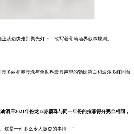
酒正从边缘走到聚光灯下，改写着葡萄酒界叙事规则。
产的霞多丽和赤霞珠与全世界最具声望的勃艮第白和波尔多红同台
龙谕酒庄2021年份龙12赤霞珠与同一年份的拉菲得分完全相同，
。这是一件多么令人振奋的事情！”