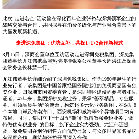
此次
“走进名企”活动旨在深化百年企业张裕与深圳领军企业的
战略交流与合作，共同探寻在消费多级化与产业融合背景下的
共赢发展新机遇。
走进深免集团：优势互补，共探1+1>2合作新模式
8月15日，深商会董单位互访活动走进深圳免税集团。深免集
团董事长尤江伟携高层热情接待张裕公司董事长周洪江及深商
会常务会长林慧一行。
尤江伟董事长详细介绍了深圳免税集团。作为
1980年诞生的行
业先行者，该集团是中国首家经国务院批准的免税商品国有独
资企业，归深圳市国资委直管，是深圳特区建设的参与者和见
证者。45年来，集团深耕免税业务，秉承“荟萃精品、专业服
务、引领品质生活”的使命，构筑起多元化业务版图，在深圳8
个本地口岸及海南海口、西安机场和威海等9个异地项目均有
布局。同时，集团立下“十四五”期间“做精做强免税业务，做
特做优有税业务”的目标，旗下企业实力强劲。尤江伟还提
及，深免集团在烟酒销售方面优势显著，与众多世界知名品牌
有深度合作，期待与张裕开展深入合作。