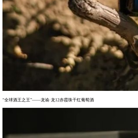
“全球酒王之王”——龙谕·龙12赤霞珠干红葡萄酒