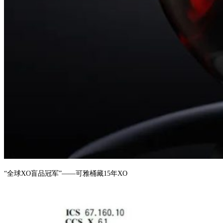
“全球XO盲品冠军”——可雅桶藏15年XO