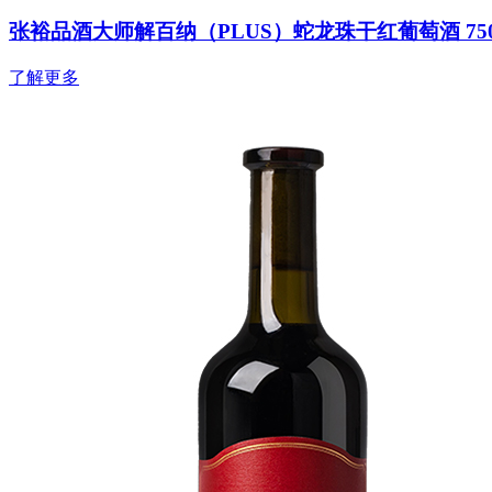
张裕品酒大师解百纳（PLUS）蛇龙珠干红葡萄酒 750
了解更多