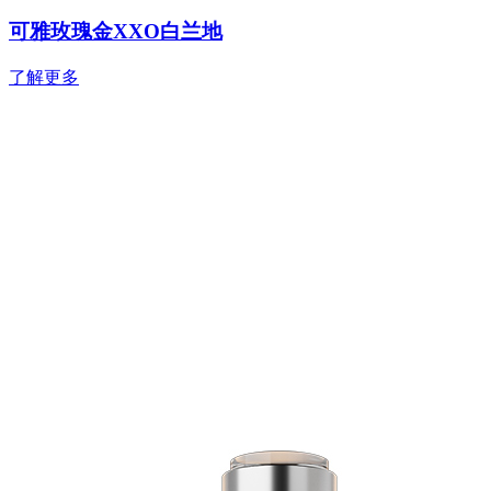
可雅玫瑰金XXO白兰地
了解更多