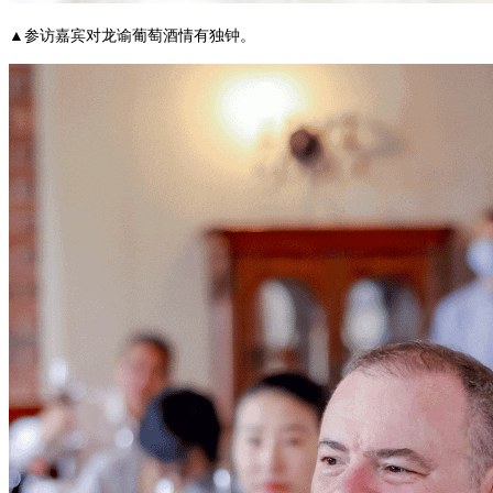
▲参访嘉宾对龙谕葡萄酒情有独钟。