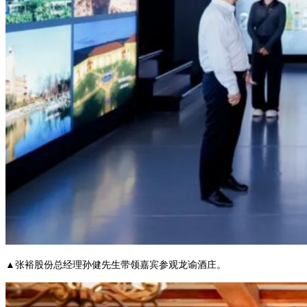
▲张裕股份总经理孙健先生带领嘉宾参观龙谕酒庄。