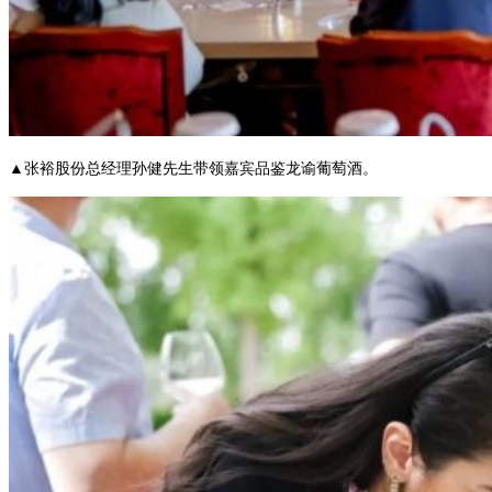
▲张裕股份总经理孙健先生带领嘉宾品鉴龙谕葡萄酒。