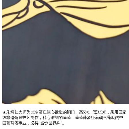
▲朱炳仁大师为龙谕酒庄倾心锻造的铜门，高5米、宽3.5米，采用国家
级非遗铜雕技艺制作，精心雕刻的葡萄、葡萄藤象征着朝气蓬勃的中
国葡萄酒事业，必将“当惊世界殊”。