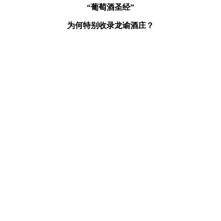
“葡萄酒圣经”
为何特别收录龙谕酒庄？